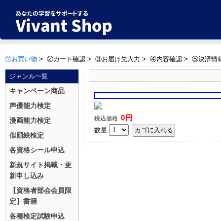
①お買い物
>
②カート確認
>
③お届け先入力
>
④内容確認
>
⑤決済情
ジャンル一覧
キャンペーン商品
声優能力検定
0円
税込価格
漫画能力検定
数量
似顔絵検定
各資格シール申込
新規サイト掲載・更
新申し込み
【資格者部会会員限
定】書籍
各種検定試験申込