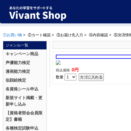
①お買い物
>
②カート確認
>
③お届け先入力
>
④内容確認
>
⑤決済情
ジャンル一覧
キャンペーン商品
声優能力検定
0円
税込価格
漫画能力検定
数量
似顔絵検定
各資格シール申込
新規サイト掲載・更
新申し込み
【資格者部会会員限
定】書籍
各種検定試験申込