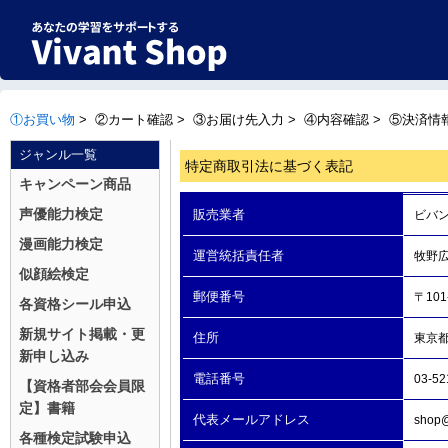
①お買い物
>
②カート確認
>
③お届け先入力
>
④内容確認
>
⑤決済情
ジャンル一覧
特定商取引法に基づく表記
キャンペーン商品
声優能力検定
販売業者
ビバ
漫画能力検定
運営統括責任者
牧野
似顔絵検定
郵便番号
〒101
各資格シール申込
新規サイト掲載・更
住所
東京
新申し込み
電話番号
03-52
【資格者部会会員限
定】書籍
代表メールアドレス
shop@
各種検定試験申込