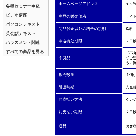
ホームページアドレス
http:/
各種セミナー申込
ビデオ講座
商品の販売価格
サイ
パソコンテキスト
商品代金以外の料金の説明
送料
英会話テキスト
申込有効期限
７日
ハラスメント関連
すべての商品を見る
「不
不良品
ずご
もに
販売数量
１個
引渡時期
入金
お支払い方法
クレ
お支払い期限
７日
返品
お客