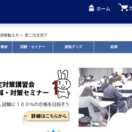
済情報入力
>
⑥ご注文完了
ｂ教材
試験・セミナー
資格グッズ
絵画