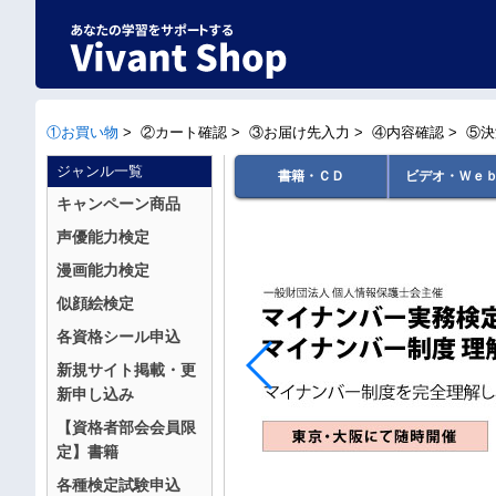
①お買い物
>
②カート確認
>
③お届け先入力
>
④内容確認
>
⑤決
ジャンル一覧
書籍・ＣＤ
ビデオ・Ｗｅ
キャンペーン商品
声優能力検定
漫画能力検定
似顔絵検定
各資格シール申込
新規サイト掲載・更
新申し込み
【資格者部会会員限
定】書籍
各種検定試験申込