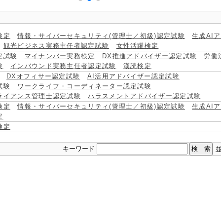
検定
情報・サイバーセキュリティ(管理士／初級)認定試験
生成AI
観光ビジネス実務主任者認定試験
女性活躍検定
定試験
マイナンバー実務検定
DX推進アドバイザー認定試験
労働
験
インバウンド実務主任者認定試験
漢読検定
DXオフィサー認定試験
AI活用アドバイザー認定試験
試験
ワークライフ・コーディネーター認定試験
ライアンス管理士認定試験
ハラスメントアドバイザー認定試験
検定
情報・サイバーセキュリティ(管理士／初級)認定試験
生成AI
定
検定
キーワード